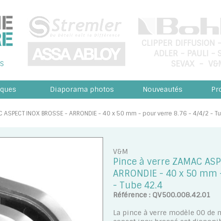
CLIPPER DIFFUSION
ADLER
-
PAULI
-
SEVAX
-
V&
S
ques
Diaporama photos
Nouveautés
Pr
AC ASPECT INOX BROSSE - ARRONDIE - 40 x 50 mm - pour verre 8.76 - 4/4/2 - T
V&M
Pince à verre ZAMAC AS
ARRONDIE - 40 x 50 mm - 
- Tube 42.4
Référence : QV500.008.42.01
La pince à verre modèle 00 de m