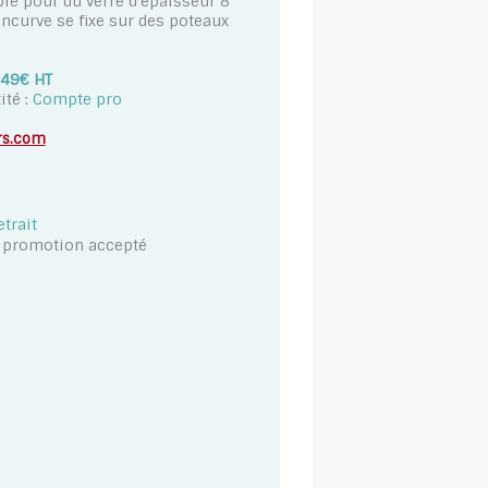
le pour du verre d'épaisseur 8
incurve se fixe sur des poteaux
.49€ HT
ité :
Compte pro
rs.com
etrait
t promotion accepté