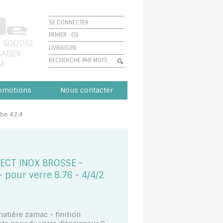
SE CONNECTER
PANIER : (0)
-
SOUDAL
LIVRAISON
SADEV
M
omotions
Nous contacter
ube 42.4
PECT INOX BROSSE -
pour verre 8.76 - 4/4/2
atière zamac - finition