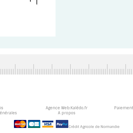
is
Agence Web
:
Kalédo.fr
Paiement
générales
A propos
Crédit Agricole de Normandie