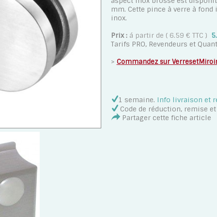
aspect inox brossé est disponib
mm. Cette pince à verre à fond 
inox.
Prix :
á partir de ( 6.59 € TTC )
5
Tarifs PRO, Revendeurs et Quant
>
Commandez sur VerresetMiroi
1 semaine
.
Info livraison et r
Code de réduction, remise e
Partager cette fiche article