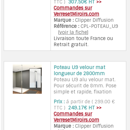
TTC )
307.50€ HT
>>
9,4mm,longueur 2800
Commandes sur
VerresetMiroirs.com
Marque :
Clipper Diffusion
Référence :
CPL-POTEAU_U9
[
voir la fiche
]
Livraison toute France
ou
Retrait gratuit
.
Poteau U9 velour mat
longueur de 2800mm
Poteau U9 alu velour mat.
Pour sécurit de 8mm. Pose
simple et rapide, fixation
invisible, Clip de finition.
Prix :
á partir de ( 299.00 €
32x32mm, largeur intérieure
TTC )
249.17€ HT
>>
9,4mm,longueur 2800
Commandes sur
VerresetMiroirs.com
Marque :
Clipper Diffusion