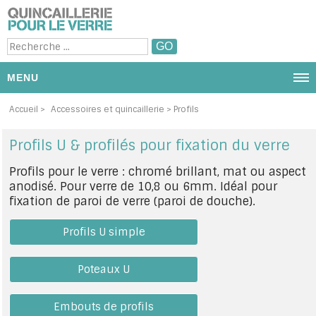
MENU
NOUS CONTACTER
Accueil
>
Accessoires et quincaillerie
> Profils
PRODUITS ET CATÉGORIE
Profils U & profilés pour fixation du verre
Profils pour le verre : chromé brillant, mat ou aspect
PROMOTIONS
anodisé. Pour verre de 10,8 ou 6mm. Idéal pour
fixation de paroi de verre (paroi de douche).
DIAPORAMA PHOTOS
Profils U simple
PAR MARQUES
MON PANIER
Poteaux U
MON COMPTE / SE CONNECTER
Embouts de profils