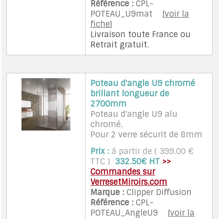
Référence :
CPL-
POTEAU_U9mat
[
voir la
fiche
]
Livraison toute France
ou
Retrait gratuit
.
Poteau d'angle U9 chromé
brillant longueur de
2700mm
Poteau d'angle U9 alu
chromé.
Pour 2 verre sécurit de 8mm
posés a 90°.
Prix :
á partir de ( 399.00 €
Pose simple et rapide,
TTC )
332.50€ HT
>>
fixation invisible, 2 Clips de
Commandes sur
finition 960mm.
VerresetMiroirs.com
32x32mm, largeur intérieure
Marque :
Clipper Diffusion
9,4mm,longueur 2700
Référence :
CPL-
POTEAU_AngleU9
[
voir la