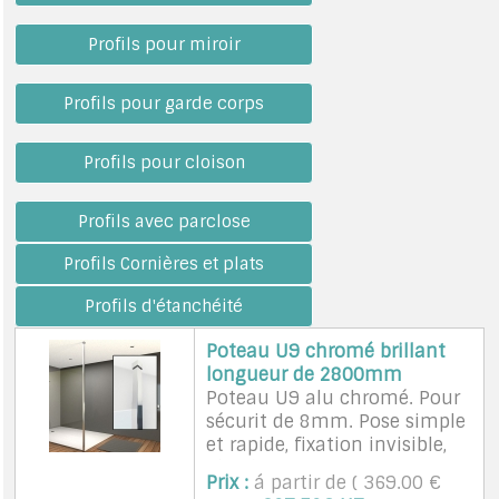
A PROPOS DE LA LIVRAISON
Profils pour miroir
Profils pour garde corps
Profils pour cloison
Profils avec parclose
Profils Cornières et plats
Profils d'étanchéité
Poteau U9 chromé brillant
longueur de 2800mm
Poteau U9 alu chromé. Pour
sécurit de 8mm. Pose simple
et rapide, fixation invisible,
Clip de finition. 32x32mm,
Prix :
á partir de ( 369.00 €
largeur intérieure