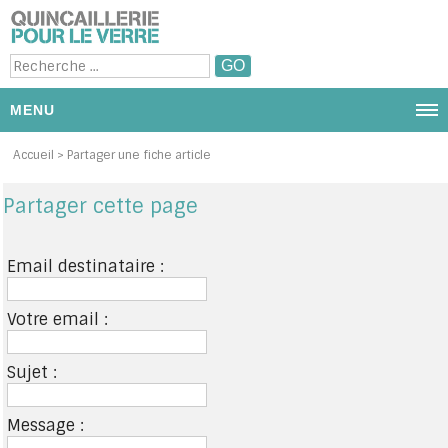
MENU
NOUS CONTACTER
Accueil
> Partager une fiche article
PRODUITS ET CATÉGORIE
Partager cette page
PROMOTIONS
Email destinataire :
DIAPORAMA PHOTOS
Votre email :
PAR MARQUES
Sujet :
MON PANIER
MON COMPTE / SE CONNECTER
Message :