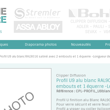
CLIPPER DIFFUSION
ADLER
-
PAULI
-
SEVAX
-
V&
S
ques
Diaporama photos
Nouveautés
Pr
> Profil U9 alu blanc RAL9016 satiné avec 2 embouts et 1 équerre -Longueur
Clipper Diffusion
Profil U9 alu blanc RAL9
embouts et 1 équerre 
Référence : CPL-PROFIL_U9blan
Profil U finition alu Blanc RAL9
Pour verre sécurit et verre feui
Profil a visser ou coller (silicon