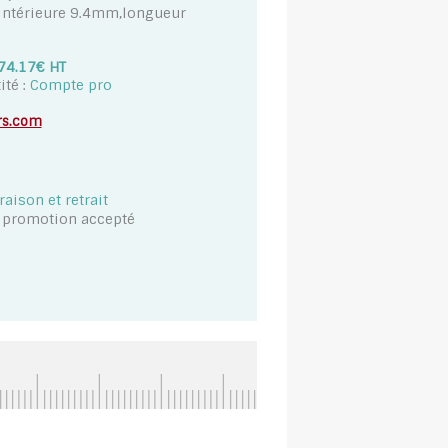
 intérieure 9.4mm,longueur
74.17€ HT
ité :
Compte pro
rs.com
vraison et retrait
t promotion accepté