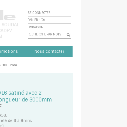
SE CONNECTER
PANIER : (0)
-
SOUDAL
LIVRAISON
SADEV
M
omotions
Nous contacter
 de 3000mm
016 satiné avec 2
-Longueur de 3000mm
c
016.
lleté de 6 à 8mm.
e).