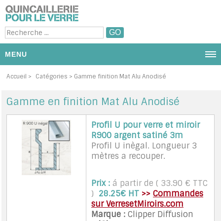
MENU
NOUS CONTACTER
Accueil
>
Catégories
> Gamme finition Mat Alu Anodisé
PRODUITS ET CATÉGORIE
Gamme en finition Mat Alu Anodisé
PROMOTIONS
Profil U pour verre et miroir
R900 argent satiné 3m
DIAPORAMA PHOTOS
Profil U inègal. Longueur 3
mètres a recouper.
PAR MARQUES
Prix :
á partir de ( 33.90 € TTC
MON PANIER
)
28.25€ HT
>>
Commandes
sur VerresetMiroirs.com
MON COMPTE / SE CONNECTER
Marque :
Clipper Diffusion