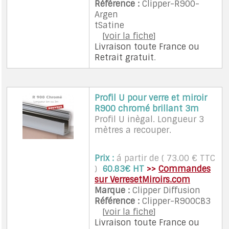
Référence :
Clipper-R900-
A PROPOS DE LA LIVRAISON
Argen
tSatine
[
voir la fiche
]
Livraison toute France
ou
Retrait gratuit
.
Profil U pour verre et miroir
R900 chromé brillant 3m
Profil U inègal. Longueur 3
mètres a recouper.
Prix :
á partir de ( 73.00 € TTC
)
60.83€ HT
>>
Commandes
sur VerresetMiroirs.com
Marque :
Clipper Diffusion
Référence :
Clipper-R900CB3
[
voir la fiche
]
Livraison toute France
ou